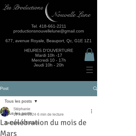
Les Productions
Nouvelle Lune
Tel.
418-661-2211
productionsnouvellelune@gmail.com
677, avenue Royale, Beauport, Qc, G1E 1Z1
HEURES D'OUVERTURE
Mardi 10h -17
Mercredi 10 - 17h
Jeudi 10h - 20h
Post
Tous les posts
Stéphanie
Tous les posts
19 mars 2024
6 min de lecture
La célébration du mois de
Sabbats & Esbats
Mars