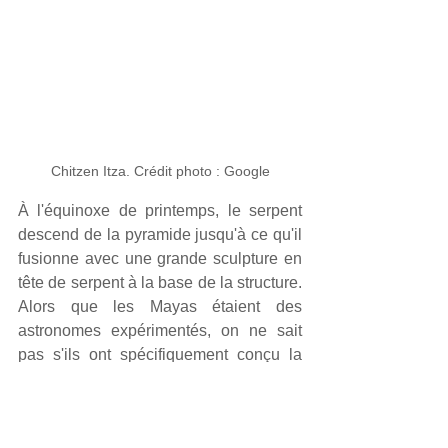
Chitzen Itza. Crédit photo : Google
À l'équinoxe de printemps, le serpent 
descend de la pyramide jusqu'à ce qu'il 
fusionne avec une grande sculpture en 
tête de serpent à la base de la structure. 
Alors que les Mayas étaient des 
astronomes expérimentés, on ne sait 
pas s'ils ont spécifiquement conçu la 
pyramide pour s'aligner avec l'équinoxe 
et créer cet effet visuel, mais une chose 
est certaine, selon les gens qui y ont 