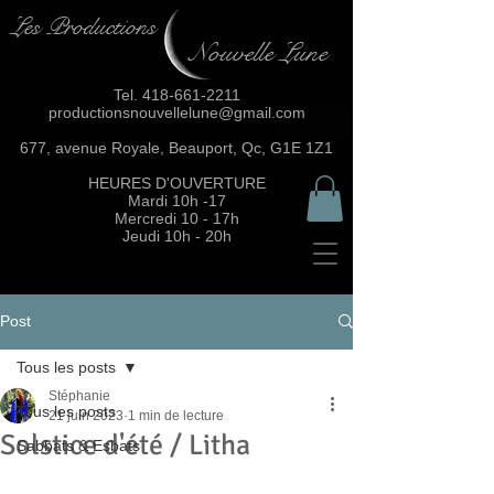
Les Productions
Nouvelle Lune
Tel.
418-661-2211
productionsnouvellelune@gmail.com
677, avenue Royale, Beauport, Qc, G1E 1Z1
HEURES D'OUVERTURE
Mardi 10h -17
Mercredi 10 - 17h
Jeudi 10h - 20h
Post
Tous les posts
Stéphanie
Tous les posts
21 juin 2023
1 min de lecture
Solstice d'été / Litha
Sabbats & Esbats