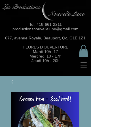
Les Productions
Nouvelle Lune
Tel.
418-661-2211
productionsnouvellelune@gmail.com
677, avenue Royale, Beauport, Qc, G1E 1Z1
HEURES D'OUVERTURE
Mardi 10h -17
Mercredi 10 - 17h
Jeudi 10h - 20h