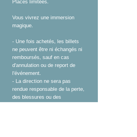
​Places limitées.
Vous vivrez une immersion
magique.
- Une fois achetés, les billets
ne peuvent être ni échangés ni
remboursés, sauf en cas
d'annulation ou de report de
l'événement.
- La direction ne sera pas
rendue responsable de la perte,
des blessures ou des
dommages causés à des
personnes / biens dans ou
autour des locaux.
-Le promoteur se réserve le
droit de modifier le programme