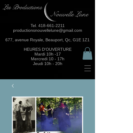
Les Productions
Nouvelle Lune
Tel.
418-661-2211
productionsnouvellelune@gmail.com
677, avenue Royale, Beauport, Qc, G1E 1Z1
HEURES D'OUVERTURE
Mardi 10h -17
Mercredi 10 - 17h
Jeudi 10h - 20h