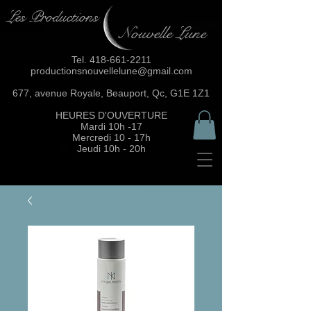
Les Productions
Nouvelle Lune
Tel.
418-661-2211
productionsnouvellelune@gmail.com
677, avenue Royale, Beauport, Qc, G1E 1Z1
HEURES D'OUVERTURE
Mardi 10h -17
Mercredi 10 - 17h
Jeudi 10h - 20h