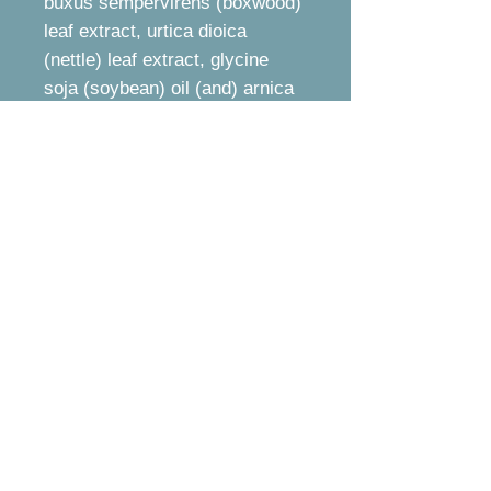
buxus sempervirens (boxwood)
leaf extract, urtica dioica
(nettle) leaf extract, glycine
soja (soybean) oil (and) arnica
montana flower extract, olea
europaea (olive) fruit oil,
parfum, phenylpropanol (and)
ethylhexylglycerin, camphor,
tocopherol.
* Il est recommander de faire
une consultation capillaire avec
un expert en trichologie avant
votre achat afin de voir si le
produit est celui qui convient à
votre problème de cuire
chevelu. Pour toute information,
Signature S : 418-661-2211.