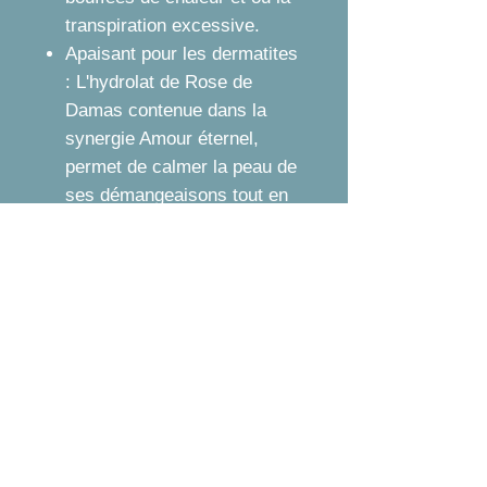
transpiration excessive.
Apaisant pour les dermatites
: L'hydrolat de Rose de
Damas contenue dans la
synergie Amour éternel,
permet de calmer la peau de
ses démangeaisons tout en
aidant les peaux atteinte
d'eczéma, de rougeurs, de
prurits et d’urticaires.
Anti-inflammatoire : Permet
de diminuer la dilatation des
vaisseaux sanguins et de
limiter la production de
molécules pro-
inflammatoires sur les
cellules de la peau.