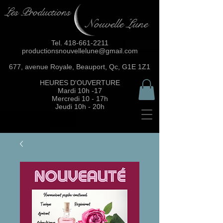
Les Productions
Nouvelle Lune
Tel.
418-661-2211
productionsnouvellelune@gmail.com
677, avenue Royale, Beauport, Qc, G1E 1Z1
HEURES D'OUVERTURE
Mardi 10h -17
Mercredi 10 - 17h
Jeudi 10h - 20h