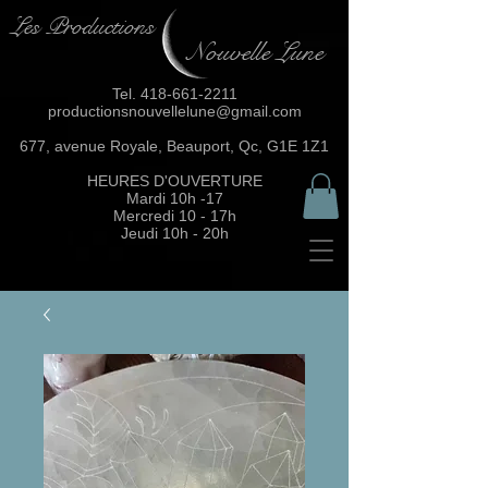
Les Productions
Nouvelle Lune
Tel.
418-661-2211
productionsnouvellelune@gmail.com
677, avenue Royale, Beauport, Qc, G1E 1Z1
HEURES D'OUVERTURE
Mardi 10h -17
Mercredi 10 - 17h
Jeudi 10h - 20h