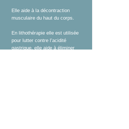
Elle aide à la décontraction
musculaire du haut du corps.
En lithothérapie elle est utilisée
pour lutter contre l’acidité
gastrique, elle aide à éliminer
rapidement divers éléments
nocifs du corps comme l’alcool,
les drogues, les toxines.
Elle réduit les maux de tête,
favorise la cicatrisation. On
l’utilise aussi afin de combattre
une dépendance.
Pour plus d'informations sur