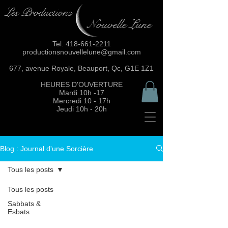
Les Productions
Nouvelle Lune
Tel.
418-661-2211
productionsnouvellelune@gmail.com
677, avenue Royale, Beauport, Qc, G1E 1Z1
HEURES D'OUVERTURE
Mardi 10h -17
Mercredi 10 - 17h
Jeudi 10h - 20h
Blog : Journal d'une Sorcière
Tous les posts
Tous les posts
Sabbats &
Esbats