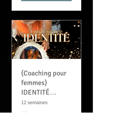
(Coaching pour
femmes)
IDENTITÉ
INCARNÉE :
12 semaines
Reconnecte-toi à
ta véritable
CA$555 ou Coaching
IDENTITÉ INCARNÉE