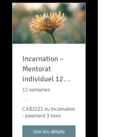
Incarnation –
Mentorat
individuel 12
semaines
12 semaines
CA$2222 ou Incarnation
- paiement 3 mois
Voir les détails