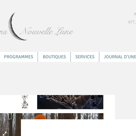
p
677,
ns
Nouvelle Lune
PROGRAMMES
BOUTIQUES
SERVICES
JOURNAL D'UNE