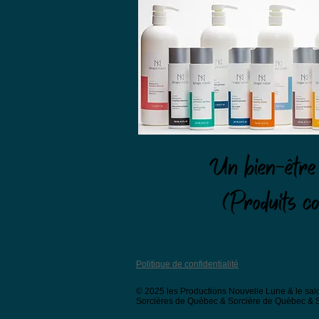
Politique de confidentialité
© 2025 les Productions Nouvelle Lune & le salo
Sorcières de Québec & Sorcière de Québec & Sig