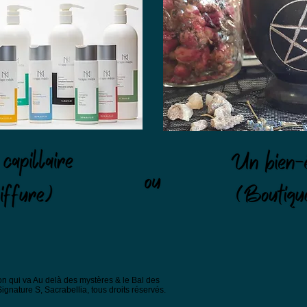
n qui va Au delà des mystères & le Bal des
nature S, Sacrabellia, tous droits réservés.