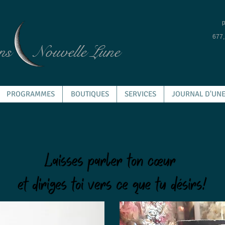
p
677,
ns
Nouvelle Lune
PROGRAMMES
BOUTIQUES
SERVICES
JOURNAL D'UNE