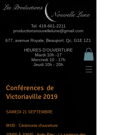
Les Productions
Nouvelle Lune
Tel.
418-661-2211
productionsnouvellelune@gmail.com
677, avenue Royale, Beauport, Qc, G1E 1Z1
HEURES D'OUVERTURE
Mardi 10h -17
Mercredi 10 - 17h
Jeudi 10h - 20h
Conférences de
Victoriaville 2019
SAMEDI 21 SEPTEMBRE
9H30 : Cérémonie d'ouverture
10H00 À 10H45 : Aigle Bleu - La sagesse des