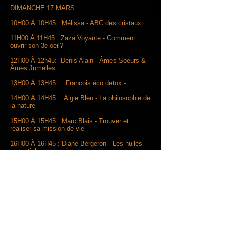
DIMANCHE 17 MARS
10H00 À 10H45 : Mélissa - ABC des cristaux
11H00 À 11H45 : Zaza Voyante - Comment
ouvrir son 3e oeil?
12H00 À 12h45: Denis Alain - Âmes Soeurs &
Âmes Jumelles
13H00 À 13H45 : Francois éco detox -
14H00 À 14H45 : Aigle Bleu - La philosophie de
la nature
15H00 À 15H45 : Marc Blais - Trouver et
réaliser sa mission de vie
16H00 À 16H45 : Diane Bergeron - Les huiles
essentielles et les émotions