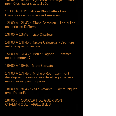
premières nations actualisée
11H00 À 11H45 : André Blanchette - Ces
Blessures qui nous rendent malades.
12H00 À 12H45 : Diane Bergeron - Les huiles
essentielles DoTerra
13H00 À 13h45 : Lise Chalifour -
14H00 À 14H45 : Nicole Calouette - L'écriture
automatique, ou inspiré.
15H00 À 15H45 : Paule Gagnon - Sommes-
nous Immortels?
16H00 À 16H45 : Mario Gervais -
17H00 À 17H45 : Michèle Roy - Comment
développer ma responsabilité et l'égo. Je suis
responsable, pas coupable.
18H00 À 18H45 : Zaza Voyante - Communiquez
avec l'au-delà
19H00 : - CONCERT DE GUÉRISON
CHAMANIQUE - AIGLE BLEU