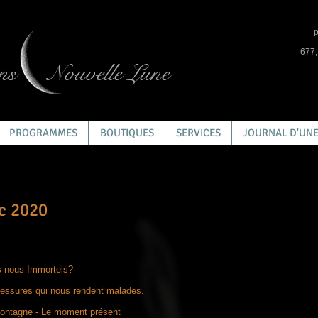
p
677,
ns
Nouvelle Lune
PROGRAMMES
BOUTIQUES
SERVICES
JOURNAL D'UNE
c 2020
-nous Immortels?
lessures qui nous rendent malades.
Montagne - Le moment présent