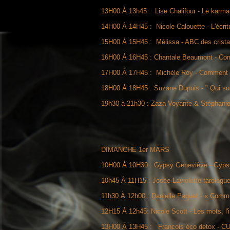
13H00 À 13h45 : Lise Chalifour - Le karma 
14H00 À 14H45 : Nicole Calouette - L'écrit
15H00 À 15H45 : Mélissa - ABC des crist
16H00 À 16H45 : Chantale Beaumont - Com
17H00 À 17H45 : Michèle Roy - Comment dév
18H00 À 18H45 : Suzane Dupuis - " Qui sui
19h30 à 21h30 : Zaza Voyante & Stéphanie 
DIMANCHE 1er MARS
10H00 À 10H30 : Gypsy Geneviève - Gyp
10h45 À 11H15 : Josée Laviolette tarologue
11h30 À 12h00 : Danielle Paquet - « Comme
12H15 À 12h45: Nicole Scott - Les mots, l'
13H00 À 13H45 : Francois éco detox -