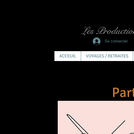
Les Productio
Se connecter
ACCEUIL
VOYAGES / RETRAITES
Par