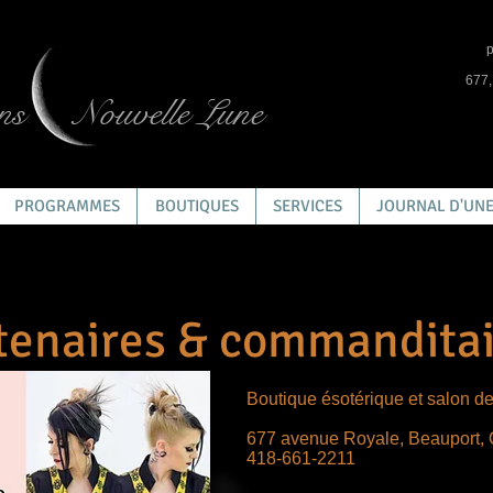
p
677,
ns
Nouvelle Lune
PROGRAMMES
BOUTIQUES
SERVICES
JOURNAL D'UNE
tenaires & commanditai
Boutique ésotérique et salon de
677 avenue Royale, Beauport,
418-661-2211