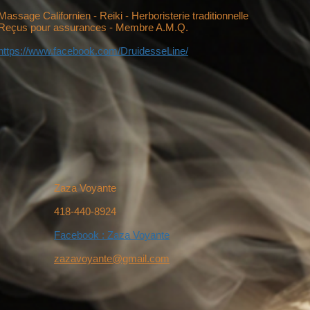
Massage Californien - Reiki - Herboristerie traditionnelle
Reçus pour assurances - Membre A.M.Q.
https://www.facebook.com/DruidesseLine/
Zaza Voyante
418-440-8924
Facebook : Zaza Voyante
zazavoyante@gmail.com