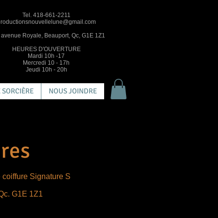
Tel. 418-661-2211
roductionsnouvellelune@gmail.com
 avenue Royale, Beauport, Qc, G1E 1Z1
HEURES D'OUVERTURE
Mardi 10h -17
Mercredi 10 - 17h
Jeudi 10h - 20h
 SORCIÈRE
NOUS JOINDRE
res
 coiffure Signature S
 Qc. G1E 1Z1