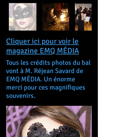
Cliquer ici pour voir le
magazine EMQ MÉDIA
Tous les crédits photos du bal
vont à M. Réjean Savard de
EMQ MÉDIA. Un énorme
merci pour ces magnifiques
souvenirs.