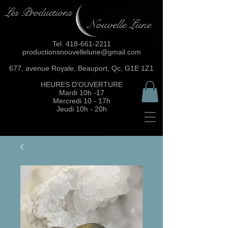
Les Productions
Nouvelle Lune
Tel.
418-661-2211
productionsnouvellelune@gmail.com
677, avenue Royale, Beauport, Qc, G1E 1Z1
HEURES D'OUVERTURE
Mardi 10h -17
Mercredi 10 - 17h
Jeudi 10h - 20h