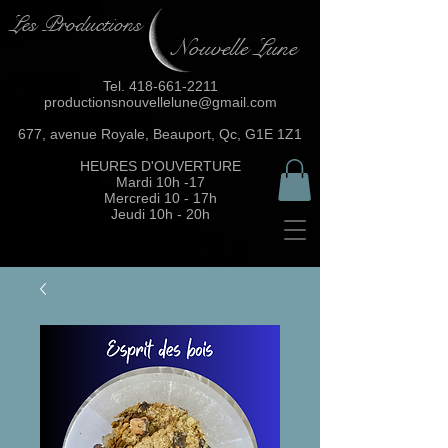
Les Productions
Nouvelle Lune
Tel.
418-661-2211
productionsnouvellelune@gmail.com
677, avenue Royale, Beauport, Qc, G1E 1Z1
HEURES D'OUVERTURE
Mardi 10h -17
Mercredi 10 - 17h
Jeudi 10h - 20h