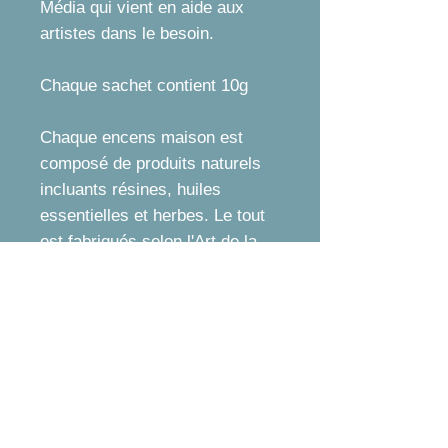
Média qui vient en aide aux
artistes dans le besoin.
Chaque sachet contient 10g
Chaque encens maison est
composé de produits naturels
incluants résines, huiles
essentielles et herbes. Le tout
est fabriqués selon l'Art de la
magie, l'Art des Sorcières ce
qui veut dire qu'ils sont
fabriqués de manière à créer
des synergies selon mes
connaissances, le tout en
travaillant harmonieusement
dans le respect de la nature,