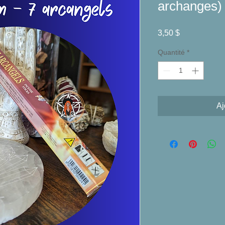
archanges)
Prix
3,50 $
Quantité
*
Aj