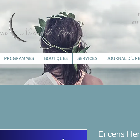
p
677,
ns
Nouvelle Lune
PROGRAMMES
BOUTIQUES
SERVICES
JOURNAL D'UNE
Encens Hem