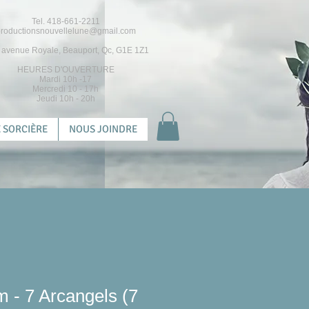
Tel. 418-661-2211
roductionsnouvellelune@gmail.com
 avenue Royale, Beauport, Qc, G1E 1Z1
HEURES D'OUVERTURE
Mardi 10h -17
Mercredi 10 - 17h
Jeudi 10h - 20h
 SORCIÈRE
NOUS JOINDRE
 - 7 Arcangels (7