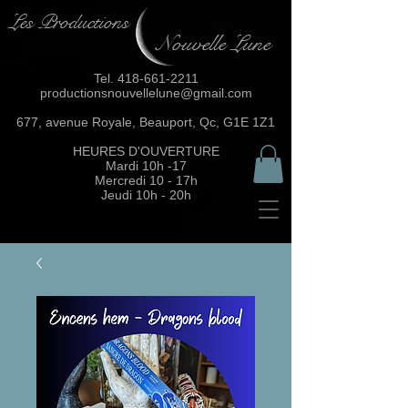
Les Productions
Nouvelle Lune
Tel.
418-661-2211
productionsnouvellelune@gmail.com
677, avenue Royale, Beauport, Qc, G1E 1Z1
HEURES D'OUVERTURE
Mardi 10h -17
Mercredi 10 - 17h
Jeudi 10h - 20h