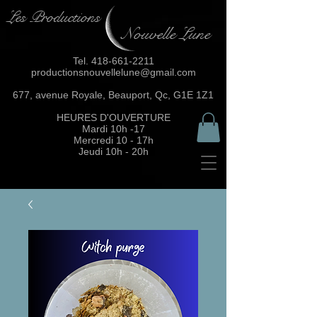
Les Productions
Nouvelle Lune
Tel.
418-661-2211
productionsnouvellelune@gmail.com
677, avenue Royale, Beauport, Qc, G1E 1Z1
HEURES D'OUVERTURE
Mardi 10h -17
Mercredi 10 - 17h
Jeudi 10h - 20h