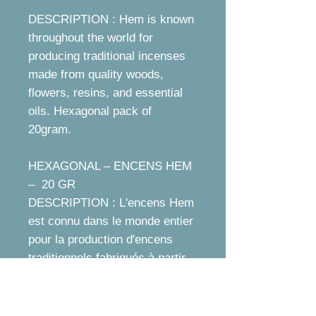
DESCRIPTION : Hem is known
throughout the world for
producing traditional incenses
made from quality woods,
flowers, resins, and essential
oils. Hexagonal pack of
20gram.
HEXAGONAL – ENCENS HEM
– 20 GR
DESCRIPTION : L'encens Hem
est connu dans le monde entier
pour la production d'encens
traditionnels fabriqués à partir
de bois, de fleurs, de résines et
d'huiles essentielles de qualité.
Paquet hexagonal de 20