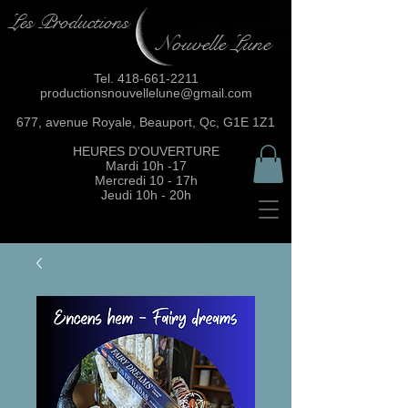
Les Productions
Nouvelle Lune
Tel.
418-661-2211
productionsnouvellelune@gmail.com
677, avenue Royale, Beauport, Qc, G1E 1Z1
HEURES D'OUVERTURE
Mardi 10h -17
Mercredi 10 - 17h
Jeudi 10h - 20h