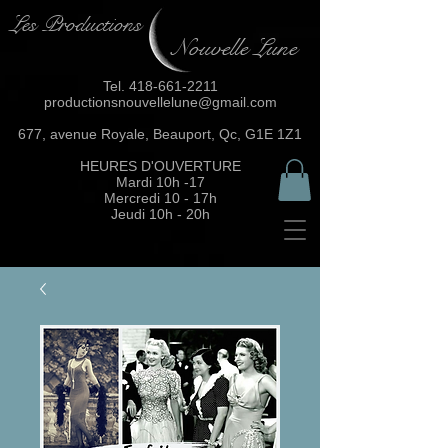
Les Productions
Nouvelle Lune
Tel.
418-661-2211
productionsnouvellelune@gmail.com
677, avenue Royale, Beauport, Qc, G1E 1Z1
HEURES D'OUVERTURE
Mardi 10h -17
Mercredi 10 - 17h
Jeudi 10h - 20h