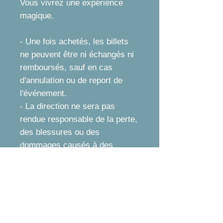
Vous vivrez une expérience
magique.
- Une fois achetés, les billets
ne peuvent être ni échangés ni
remboursés, sauf en cas
d'annulation ou de report de
l'événement.
- La direction ne sera pas
rendue responsable de la perte,
des blessures ou des
dommages causés à des
personnes / biens dans ou
autour des locaux.
-Le promoteur se réserve le
droit de modifier le programme
si nécessaire.
-Admission avec billet