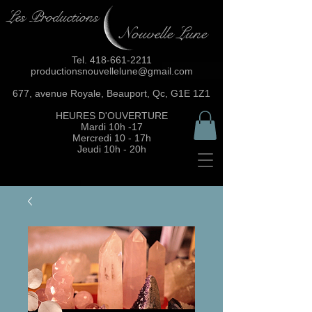
Les Productions
Nouvelle Lune
Tel.
418-661-2211
productionsnouvellelune@gmail.com
677, avenue Royale, Beauport, Qc, G1E 1Z1
HEURES D'OUVERTURE
Mardi 10h -17
Mercredi 10 - 17h
Jeudi 10h - 20h