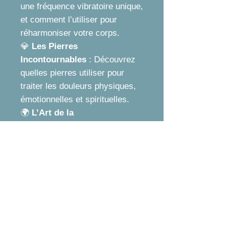
une fréquence vibratoire unique,
et comment l’utiliser pour
réharmoniser votre corps.
💎
Les Pierres
Incontournables
: Découvrez
quelles pierres utiliser pour
traiter les douleurs physiques,
émotionnelles et spirituelles.
🌍
L’Art de la
Lithoréflexologie
: Une
approche simple et puissante
pour appliquer les cristaux sur
les points réflexes de vos
mains, vos oreilles et vos pieds
pour libérer des blocages
énergétiques.