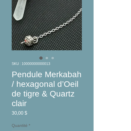
SKU : 10000000000013
Pendule Merkabah
/ hexagonal d’Oeil
de tigre & Quartz
clair
Prix
30,00 $
Quantité
*