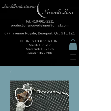
Les Productions
Nouvelle Lune
Tel.
418-661-2211
productionsnouvellelune@gmail.com
677, avenue Royale, Beauport, Qc, G1E 1Z1
HEURES D'OUVERTURE
Mardi 10h -17
Mercredi 10 - 17h
Jeudi 10h - 20h