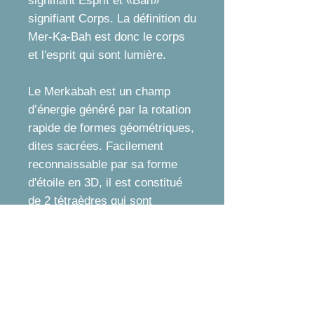
signifiant Esprit et «Bah»
signifiant Corps. La définition du
Mer-Ka-Bah est donc le corps
et l'esprit qui sont lumière.
Le Merkabah est un champ
d’énergie généré par la rotation
rapide de formes géométriques,
dites sacrées. Facilement
reconnaissable par sa forme
d'étoile en 3D, il est constitué
de 2 tétraèdres qui sont
imbriqués l’un dans l’autre sur
un même axe vertical,
symbolisant l'unification du
corps, de l’âme et de l’esprit.