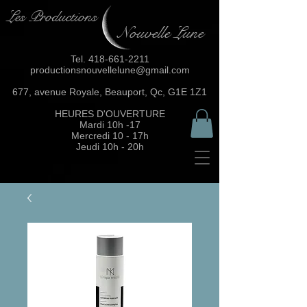
Les Productions
Nouvelle Lune
Tel.
418-661-2211
productionsnouvellelune@gmail.com
677, avenue Royale, Beauport, Qc, G1E 1Z1
HEURES D'OUVERTURE
Mardi 10h -17
Mercredi 10 - 17h
Jeudi 10h - 20h