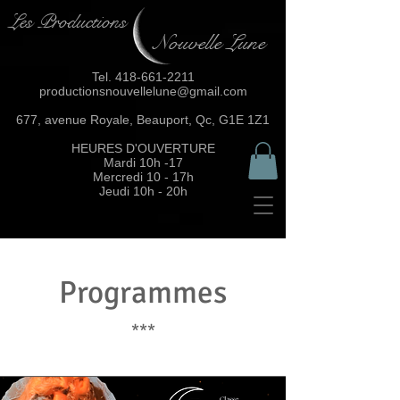
Les Productions
Nouvelle Lune
Tel.
418-661-2211
productionsnouvellelune@gmail.com
677, avenue Royale, Beauport, Qc, G1E 1Z1
HEURES D'OUVERTURE
Mardi 10h -17
Mercredi 10 - 17h
Jeudi 10h - 20h
Programmes
***