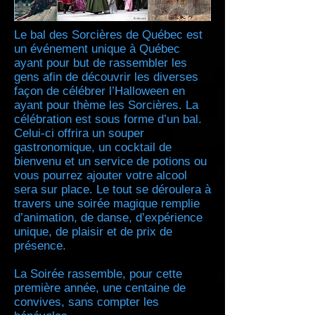
Le bal des Sorcières de Québec est
un événement unique à Québec
ayant pour but de rassembler les
gens afin de découvrir les diverses
façon de célébrer l’Halloween en
ayant pour thème les Sorcières. La
célébration est sous forme d’un bal.
Celui-ci offrira un souper
gastronomique, un cocktail de
bienvenu et un service de potions ou
vous pourrez ajouter votre alcool
sera sur place. Le tout se déroulera à
travers une soirée magique remplie
d’animation, de danse, d’expérience
unique, de plaisir et de prix de
présence.
La Soirée rassemble, pour cette
première année, une centaine de
convives, sans compter les