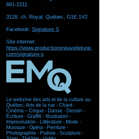
661-2211
3128, ch. Royal, Québec, G1E 1V2
Facebook:
Signature S
Site internet:
https://www.productionsnouvellelune.
com/signature-s
Le webzine des arts et de la culture au
Québec. Arts de la rue - Chant -
Cinéma – Cirque - Danse - Dessin -
Écriture - Graffiti - Illustration -
Improvisation - Littérature - Mode -
Musique - Opéra - Peinture -
Photographie - Poésie - Sculpture -
Slam - Théâtre - Vidéo