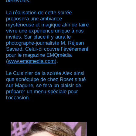
bénévoles.
La réalisation de cette soirée
proposera une ambiance
mystérieuse et magique afin de faire
vivre une expérience unique à nos
invités. Sur place il y aura le
photographe-journaliste M. Réjean
Savard. Celui-ci couvre l’événement
pour le magazine EMQmédia
(
www.emqmedia.com
).
Le Cuisinier de la soirée Alex ainsi
que sonéquipe de chez Roset situé
sur Maguire, se fera un plaisir de
préparer un menu spéciale pour
l'occasion.