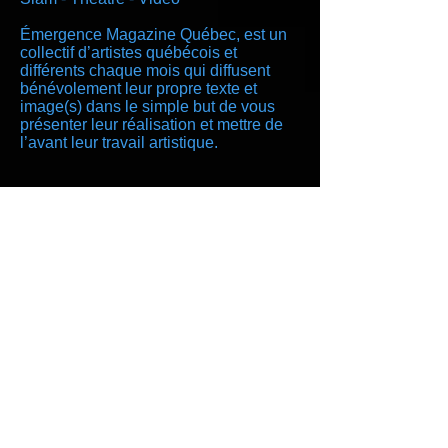
Émergence Magazine Québec, est un
collectif d’artistes québécois et
différents chaque mois qui diffusent
bénévolement leur propre texte et
image(s) dans le simple but de vous
présenter leur réalisation et mettre de
l’avant leur travail artistique.
https://www.facebook.com/EMQMedia/
www.emqmedia.com
Merci à Entraide Agapé de nous avoir
fournis des outils de travail en cuisine.