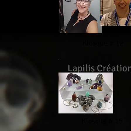
Kiosque # 12
Lapilis Créatio
Kiosque # 15