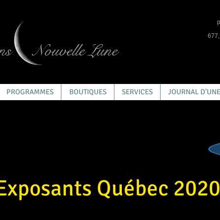
p
677,
ns
Nouvelle Lune
PROGRAMMES
BOUTIQUES
SERVICES
JOURNAL D'UNE
Exposants Québec 202